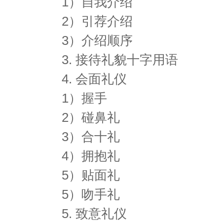
1）自我介绍
2）引荐介绍
3）介绍顺序
3. 接待礼貌十字用语
4. 会面礼仪
1）握手
2）碰鼻礼
3）合十礼
4）拥抱礼
5）贴面礼
5）吻手礼
5. 致意礼仪