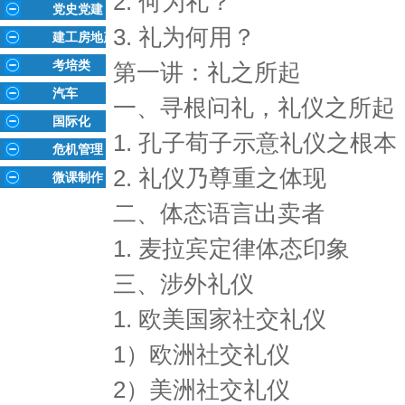
2. 何为礼？
党史党建
3. 礼为何用？
建工房地产
考培类
第一讲：礼之所起
汽车
一、寻根问礼，礼仪之所起
国际化
1. 孔子荀子示意礼仪之根本
危机管理
2. 礼仪乃尊重之体现
微课制作
二、体态语言出卖者
1. 麦拉宾定律体态印象
三、涉外礼仪
1. 欧美国家社交礼仪
1）欧洲社交礼仪
2）美洲社交礼仪