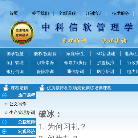
首页
关于我们
全部课程
订制培训
技术服务
国学智慧
股权/投融资
家庭/养生
5G新基建
电商/
项目管理
职业素养
领导力/执行
沙盘模拟
行政
银行咨询
保险培训
通信培训
医疗培训
电力
课程培训
优质接待礼仪场景化训练培训课程
热门课程
公文写作
破冰：
生产管理培训
总裁班师资
1. 为何习礼？
宏观经济