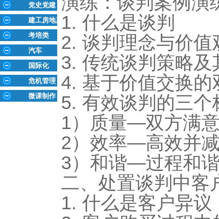
演练：谈判案例演
党史党建
1. 什么是谈判
建工房地产
考培类
2. 谈判理念与价值
汽车
3. 传统谈判策略
国际化
4. 基于价值交换
危机管理
微课制作
5. 有效谈判的三个
1）质量—双方满
2）效率—高效并
3）和谐—过程和
二、处置谈判中客
1. 什么是客户异议