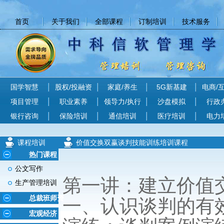
首页
关于我们
全部课程
订制培训
技术服务
国学智慧
股权/投融资
家庭/养生
5G新基建
电商/
项目管理
职业素养
领导力/执行
沙盘模拟
行政
银行咨询
保险培训
通信培训
医疗培训
电力
课程培训
价值交换双赢谈判技能训练培训课程
热门课程
公文写作
第一讲：建立价值
生产管理培训
总裁班师资
一、认识谈判的有
宏观经济