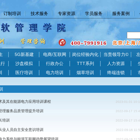
订制培训
技术服务
专家资源
学员服务
服务案例
生
5G新基建
电商/互联网
岗位经验内化
当责领导力©
执行
沙盘模拟
行政办公
TTT系列
人力资源
训
医疗培训
电力培训
烟草培训
终端连锁
训
术及其在能源电力应用培训课程
2023-01-31 10:
经理服务品质管理提升培训
2022-09-17 15:
长培训
2022-09-17 15:
从业人员自主安全意识培训
2022-09-16 11:
电力系统与能源互联网趋势展望培训
2022-09-16 11: