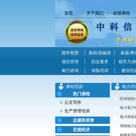
首页
关于我们
全部课程
国学智慧
股权/投融资
家庭/养
项目管理
职业素养
领导力/
银行咨询
保险培训
通信培
课程培训
电力培
热门课程
区块链技
公文写作
电力客户
生产管理培训
电力班组
总裁班师资
增强电力
宏观经济
构建新型