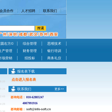
会员合作
人才招聘
联系我们
左圆右方©
综合管理
思维技术
生产管理
财务管理
银行培训
市场营销
招投标
商务礼仪
报名表下载
点击进入报名表
18:20
联系我们
更多>>
45:26
42:43
咨询电话
：
010-62883247
4007991916
54:26
咨询邮箱：
soft@info-soft.cn
53:36