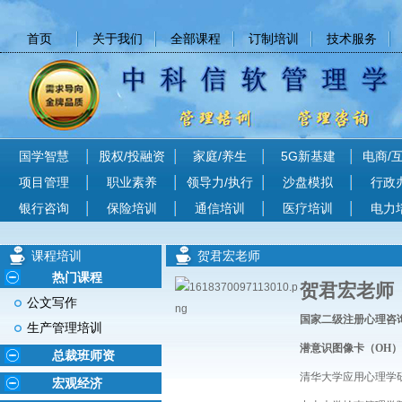
首页
关于我们
全部课程
订制培训
技术服务
国学智慧
股权/投融资
家庭/养生
5G新基建
电商/
项目管理
职业素养
领导力/执行
沙盘模拟
行政
银行咨询
保险培训
通信培训
医疗培训
电力
课程培训
贺君宏老师
热门课程
贺君宏老师
公文写作
国家二级注册心理咨
生产管理培训
潜意识图像卡（OH
总裁班师资
清华大学应用心理学
宏观经济