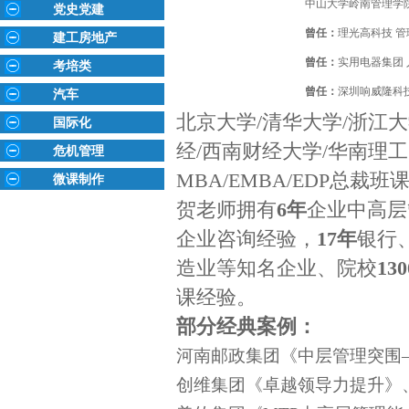
中山大学岭南管理学院
党史党建
曾任：
理光高科技
管
建工房地产
曾任：
实用电器集团
考培类
曾任：
深圳响威隆科
汽车
北京大学/清华大学/浙江大
国际化
经/西南财经大学/华南理
危机管理
MBA/EMBA/EDP总裁
微课制作
贺老师拥有
6年
企业中高层
企业咨询经验，
17年
银行
造业等知名企业、院校
1
3
课经验。
部分经典案例：
河南邮政集团《中层管理突围
创维集团《卓越领导力提升》