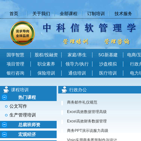
首页
关于我们
全部课程
订制培训
技术服务
国学智慧
股权/投融资
家庭/养生
5G新基建
电商/
项目管理
职业素养
领导力/执行
沙盘模拟
行政
银行咨询
保险培训
通信培训
医疗培训
电力
课程培训
行政办公
热门课程
商务邮件礼仪规范
公文写作
Excel高效数据管理高级
生产管理培训
Excel高效财务数据管理
总裁班师资
商务PPT演示说服力高级
宏观经济
Visio实用商务图形制作与设计