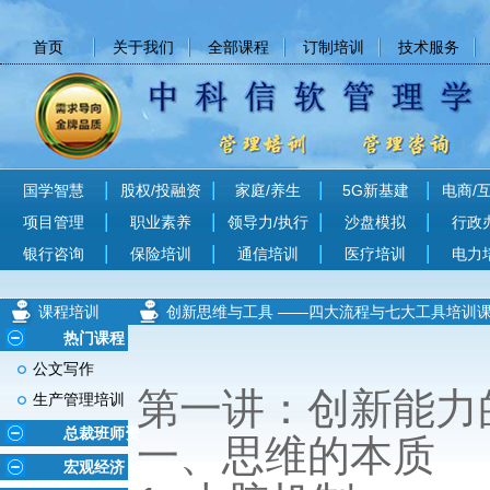
首页
关于我们
全部课程
订制培训
技术服务
国学智慧
股权/投融资
家庭/养生
5G新基建
电商/
项目管理
职业素养
领导力/执行
沙盘模拟
行政
银行咨询
保险培训
通信培训
医疗培训
电力
课程培训
创新思维与工具 ——四大流程与七大工具培训
热门课程
公文写作
第一讲：创新能力
生产管理培训
总裁班师资
一、思维的本质
宏观经济