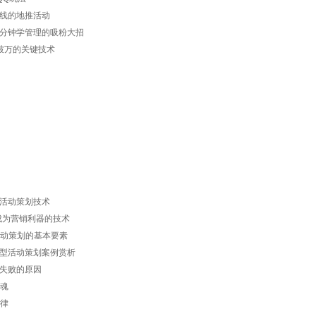
线的地推活动
分钟学管理的吸粉大招
破万的关键技术
活动策划技术
博成为营销利器的技术
销活动策划的基本要素
型活动策划案例赏析
失败的原因
灵魂
规律