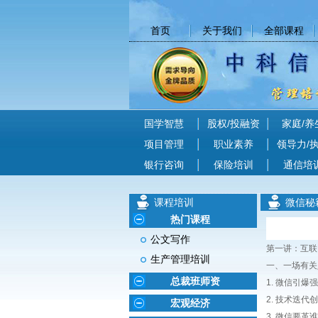
首页
关于我们
全部课程
国学智慧
股权/投融资
家庭/养
项目管理
职业素养
领导力/
银行咨询
保险培训
通信培
课程培训
微信秘
热门课程
公文写作
第一讲：互联
生产管理培训
一、一场有关
总裁班师资
1. 微信引爆
2. 技术迭代
宏观经济
3. 微信要革