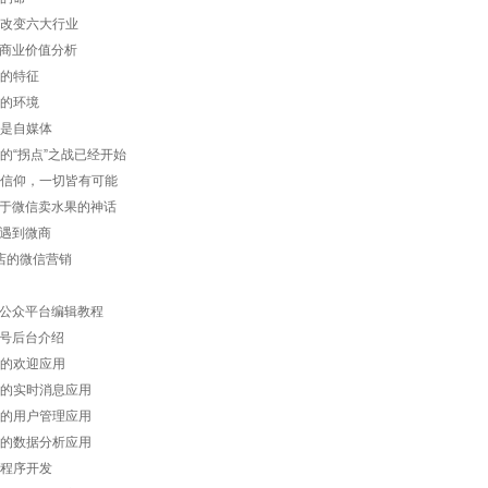
将改变六大行业
商业价值分析
代的特征
起的环境
信是自媒体
发的“拐点”之战已经开始
成为信仰，一切皆有可能
于微信卖水果的神话
遇到微商
店的微信营销
公众平台编辑教程
号后台介绍
台的欢迎应用
后台的实时消息应用
后台的用户管理应用
后台的数据分析应用
小程序开发