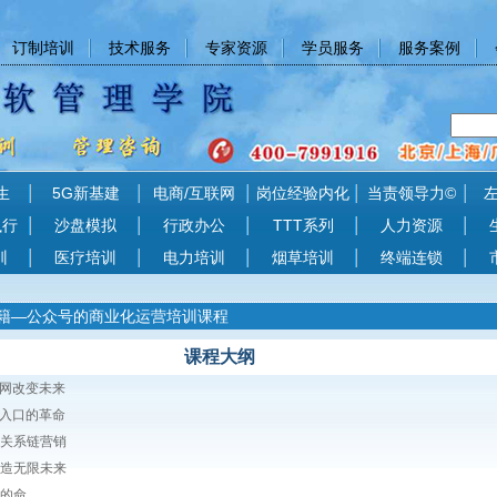
订制培训
技术服务
专家资源
学员服务
服务案例
生
5G新基建
电商/互联网
岗位经验内化
当责领导力©
执行
沙盘模拟
行政办公
TTT系列
人力资源
训
医疗培训
电力培训
烟草培训
终端连锁
籍—公众号的商业化运营培训课程
课程大纲
网改变未来
入口的革命
强关系链营销
创造无限未来
谁的命