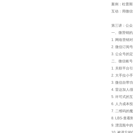
案例：杜蕾斯
互动：用微信
第三讲：公众
一、微营销的
1. 网络营
2. 微信订
3. 公众号
二、微信账号
1. 关联平台
2. 大手拉小
3. 微信自带
4. 雷达加人
5. 许可式的
6. 人力成本
7. 二维码的
8. LBS-查
9. 漂流瓶中
10. 被遗忘