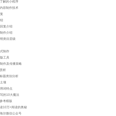
了解的小程序
内容制作技术
回复
介绍
动回复介绍
单制作介绍
说明类目层级
形式制作
排版工具
频的制作及传播策略
赏析
标题类别分析
存土壤
常用词特点
撰写的10大魔法
参考模版
读10万+阅读的奥秘
海尔微信公众号