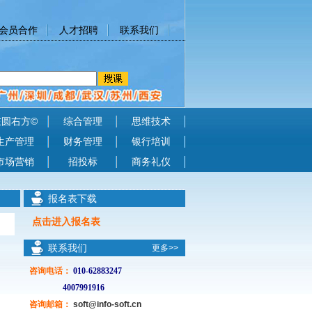
会员合作
人才招聘
联系我们
左圆右方©
综合管理
思维技术
生产管理
财务管理
银行培训
市场营销
招投标
商务礼仪
报名表下载
点击进入报名表
联系我们
更多>>
咨询电话
：
010-62883247
4007991916
咨询邮箱：
soft@info-soft.cn