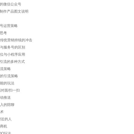
的微信公众号
制作产品图文说明
号运营策略
思考
销对传统营销持续的冲击
阅号与服务号的区别
的定位与小程序应用
引流的多种方式
引流策略
手的引流策略
功能的玩法
/面对面/扫一扫
互动推送
投入的陪聊
魔术
看附近的人
的商机
的QQ玩法