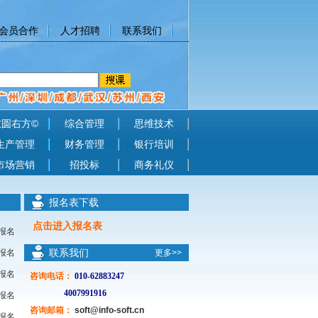
会员合作
人才招聘
联系我们
左圆右方©
综合管理
思维技术
生产管理
财务管理
银行培训
市场营销
招投标
商务礼仪
报名表下载
点击进入报名表
报名
联系我们
报名
更多>>
报名
咨询电话
：
010-62883247
4007991916
报名
咨询邮箱：
soft@info-soft.cn
报名