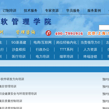
订制培训
技术服务
专家资源
学员服务
服务案例
生
5G新基建
电商/互联网
岗位经验内化
当责领导力©
执行
沙盘模拟
行政办公
TTT系列
人力资源
训
医疗培训
电力培训
烟草培训
终端连锁
--软件研发方向培训
预约
项目管理培训
预约
职业健康安全与环境管理培训
预约
项目质量控制培训
预约
项目进度控制培训
预约